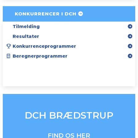
KONKURRENCER I DCH
Tilmelding
Resultater
Konkurrenceprogrammer
Beregnerprogrammer
SPONSORER
INSTAGRAM
DCH BRÆDSTRUP
FIND OS HER