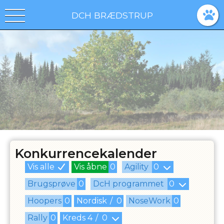
DCH BRÆDSTRUP
Konkurrencekalender
Vis alle
Vis åbne
0
Agility
0
Brugsprøve
0
DcH programmet
0
Hoopers
0
Nordisk
/
0
NoseWork
0
Rally
0
Kreds
4
/
0