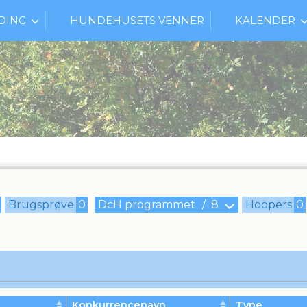
DING
HUNDEHUSETS VENNER
KALENDER
Brugsprøve
0
DcH programmet
/
8
Hoopers
0
Konkurrencenavn
Type