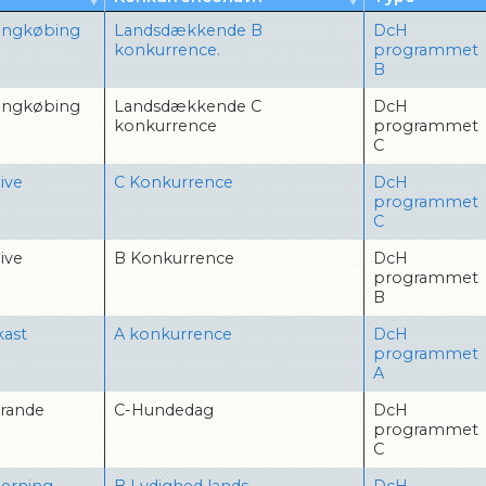
ingkøbing
Landsdækkende B
DcH
konkurrence.
programmet
B
ingkøbing
Landsdækkende C
DcH
konkurrence
programmet
C
ive
C Konkurrence
DcH
programmet
C
ive
B Konkurrence
DcH
programmet
B
kast
A konkurrence
DcH
programmet
A
rande
C-Hundedag
DcH
programmet
C