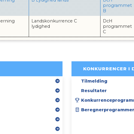
erning
B Lydighed lands
DcH
programmet
B
erning
Landskonkurrence C
DcH
lydighed
programmet
C
KONKURRENCER I 
Tilmelding
Resultater
Konkurrenceprogram
Beregnerprogramme