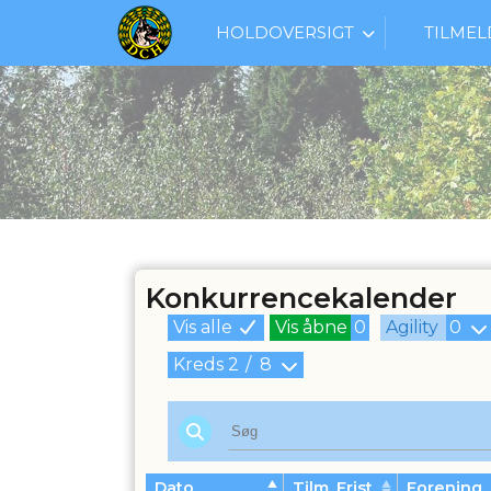
HOLDOVERSIGT
TILMEL
Konkurrencekalender
Vis alle
Vis åbne
0
Agility
0
Kreds
2
/
8
Dato
Tilm. Frist
Forening