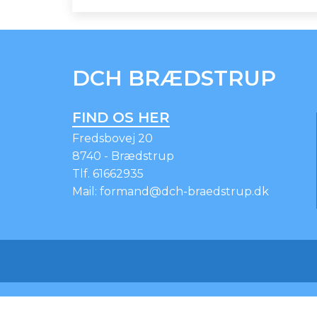
SPONSORER
INSTAGRAM
DCH BRÆDSTRUP
FIND OS HER
Fredsbovej 20
8740 - Brædstrup
Tlf.
61662935
Mail:
formand@dch-braedstrup.dk