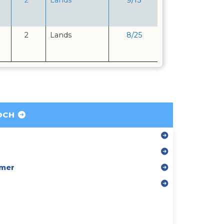
2
Lands
9
/
15
2
Lands
8
/
25
DCH
mer
r