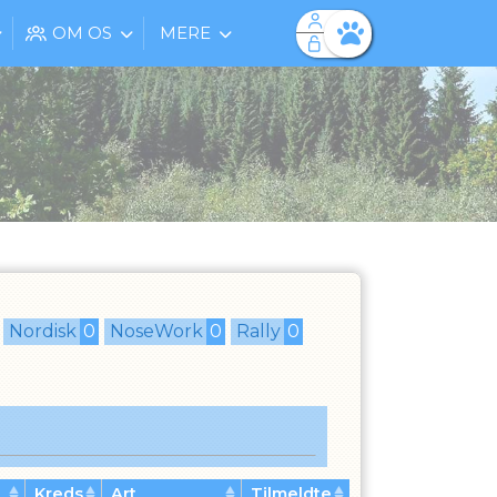
OM OS
MERE
Facebook login
Husk mig
Glemt password
Opret profil
Log ind
Nordisk
0
NoseWork
0
Rally
0
Kreds
Art
Tilmeldte