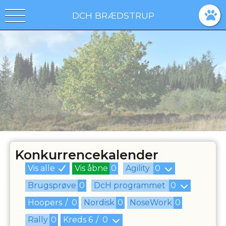
DCH BRÆDSTRUP
Konkurrencekalender
Vis alle
Vis åbne
0
Agility
0
Brugsprøve
0
DcH programmet
0
Hoopers
/
0
Nordisk
0
NoseWork
0
Rally
0
Kreds
6
/
0